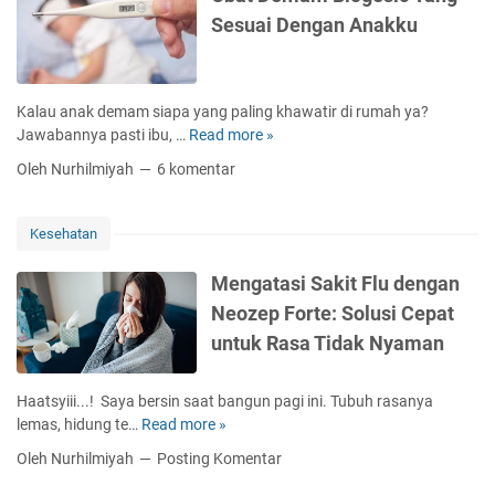
g
I
u
t
n
Sesuai Dengan Anakku
a
m
p
e
a
n
u
a
t
p
g
n
t
i
D
i
e
k
Kalau anak demam siapa yang paling khawatir di rumah ya?
e
s
n
Jawabannya pasti ibu, …
Read more »
O
n
a
T
b
g
s
Oleh Nurhilmiyah
6 komentar
r
a
a
i
e
t
n
H
n
D
G
P
Kesehatan
g
e
e
V
g
m
r
Mengatasi Sakit Flu dengan
a
a
a
Neozep Forte: Solusi Cepat
l
m
k
e
untuk Rasa Tidak Nyaman
B
a
k
i
n
B
o
O
Haatsyiii...! Saya bersin saat bangun pagi ini. Tubuh rasanya
e
g
l
lemas, hidung te…
Read more »
M
r
e
a
e
i
Oleh Nurhilmiyah
Posting Komentar
s
h
n
n
i
r