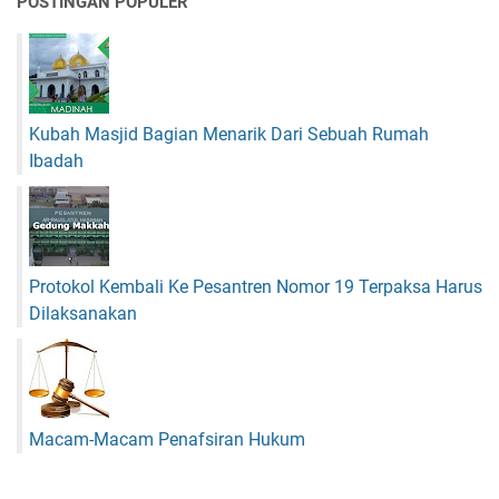
POSTINGAN POPULER
k
o
h
u
z
O
e
b
p
a
F
t
Kubah Masjid Bagian Menarik Dari Sebuah Rumah
o
I
r
l
Ibadah
t
e
e
g
:
a
S
l
o
Protokol Kembali Ke Pesantren Nomor 19 Terpaksa Harus
l
Dilaksanakan
u
s
i
C
e
Macam-Macam Penafsiran Hukum
p
a
t