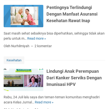
-
T
Pentingnya Terlindungi
a
Dengan Manfaat Asuransi
n
Kesehatan Rawat Inap
d
a
N
Saat masih sehat sebaiknya bisa diperhatikan, sehingga tidak akan
a
perlu untuk m…
Read more »
P
f
e
Oleh Nurhilmiyah
2 komentar
s
n
u
t
M
i
Kesehatan
a
n
k
g
Lindungi Anak Perempuan
a
n
Dari Kanker Serviks Dengan
n
y
A
Imunisasi HPV
a
n
T
a
e
Rabu, 24 Juli lalu saya dan teman-teman komunitas menghadiri
k
r
acara Kelas Jurnal…
Read more »
L
M
l
i
e