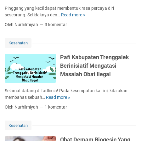
r
n
g
u
Pinggang yang kecil dapat membentuk rasa percaya diri
i
y
i
r
seseorang. Setidaknya den…
Read more »
C
K
a
T
a
a
a
Oleh Nurhilmiyah
3 komentar
e
n
r
n
r
s
a
k
b
i
M
e
Kesehatan
a
K
e
r
i
e
n
S
Pafi Kabupaten Trenggalek
k
s
g
e
Berinisiatif Mengatasi
S
e
e
r
o
h
Masalah Obat Ilegal
c
v
l
a
i
i
u
t
l
k
Selamat datang di fadlimia! Pada kesempatan kali ini, kita akan
s
a
k
s
membahas sebuah…
Read more »
P
i
n
a
D
a
G
R
Oleh Nurhilmiyah
1 komentar
n
e
f
i
a
P
n
i
g
w
i
g
K
i
a
Kesehatan
n
a
a
E
t
g
n
b
s
I
Obat Demam Biogesic Yang