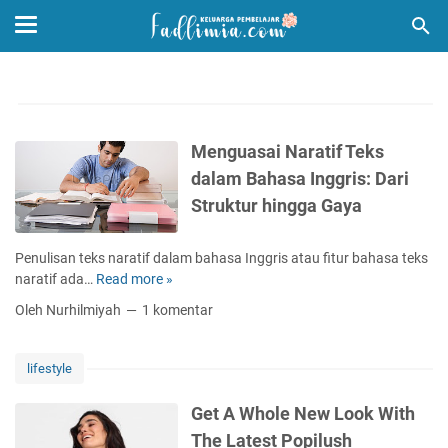
Menguasai Naratif Teks
dalam Bahasa Inggris: Dari
Struktur hingga Gaya
Penulisan teks naratif dalam bahasa Inggris atau fitur bahasa teks
naratif ada…
Read more »
M
e
Oleh Nurhilmiyah
1 komentar
n
g
u
lifestyle
a
s
Get A Whole New Look With
a
The Latest Popilush