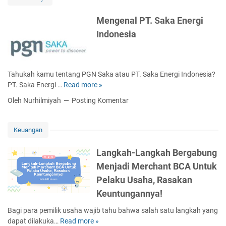
i
a
a
t
s
I
Mengenal PT. Saka Energi
h
i
n
Indonesia
T
I
g
h
n
g
e
v
r
L
o
i
Tahukah kamu tentang PGN Saka atau PT. Saka Energi Indonesia?
a
i
s
PT. Saka Energi …
Read more »
M
t
c
:
e
e
Oleh Nurhilmiyah
Posting Komentar
e
D
n
s
A
a
g
t
n
r
e
P
Keuangan
d
i
n
o
r
S
a
p
Langkah-Langkah Bergabung
o
t
l
i
Menjadi Merchant BCA Untuk
i
r
P
l
d
u
Pelaku Usaha, Rasakan
T
u
Y
k
.
Keuntungannya!
s
a
t
S
h
n
u
Bagi para pemilik usaha wajib tahu bahwa salah satu langkah yang
a
S
g
r
dapat dilakuka…
Read more »
L
k
h