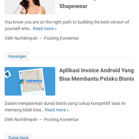
i
Shapewear
N
a
r
You know you are on the right path to building the best version of
a
yourself whe…
Read more »
G
t
e
Oleh Nurhilmiyah
Posting Komentar
i
t
f
A
T
W
Keuangan
e
h
k
o
Aplikasi Invoice Android Yang
s
l
Bisa Membantu Pelaku Bisnis
d
e
a
N
l
e
a
w
Dalam menjalankan dunia bisnis yang cukup kompetitif saat ini
m
L
memang tidak bisa…
Read more »
A
B
o
p
a
Oleh Nurhilmiyah
Posting Komentar
o
l
h
k
i
a
W
k
s
Dunia Kerja