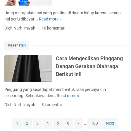
n
i
i
g
g
s
Uang merupakan hal yang penting di dalam hidup karena semua
M
i
hal perlu dibayar …
Read more »
S
e
T
o
n
Oleh Nurhilmiyah
16 komentar
e
l
j
r
u
a
b
s
d
Kesehatan
a
i
i
i
B
M
Cara Mengecilkan Pinggang
k
a
e
Dengan Gerakan Olahraga
S
g
r
o
Berikut Ini!
i
c
l
A
h
u
n
a
Pinggang yang kecil dapat membentuk rasa percaya diri
s
d
n
seseorang. Setidaknya den…
Read more »
C
i
a
t
a
G
Oleh Nurhilmiyah
3 komentar
Y
B
r
i
a
C
a
g
n
A
M
i
1
2
3
4
5
6
7
...
103
Next
g
U
e
E
B
n