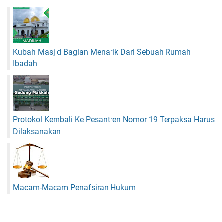
t
n
n
&
K
G
A
e
e
m
u
r
a
n
Kubah Masjid Bagian Menarik Dari Sebuah Rumah
a
n
t
k
Ibadah
u
a
n
n
g
O
a
l
n
a
Protokol Kembali Ke Pesantren Nomor 19 Terpaksa Harus
n
h
Dilaksanakan
y
r
a
a
!
g
a
B
Macam-Macam Penafsiran Hukum
e
r
i
k