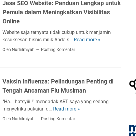
o
Jasa SEO Website: Panduan Lengkap untuk
o
a
u
d
s
n
Pemula dalam Meningkatkan Visibilitas
t
e
i
R
Online
r
t
u
a
o
t
Website saja ternyata tidak cukup untuk menjamin
t
T
i
kesuksesan bisnis milik Anda s…
Read more »
J
o
e
n
a
Oleh Nurhilmiyah
Posting Komentar
r
r
D
s
A
b
i
a
c
a
R
S
a
i
u
E
Vaksin Influenza: Pelindungan Penting di
r
k
m
O
a
Tengah Ancaman Flu Musiman
d
a
W
d
a
h
e
"Ha... hatsyiiii!" mendadak ART saya yang sedang
i
n
K
b
menyetrika pakaian d…
Read more »
V
K
M
a
s
a
e
Oleh Nurhilmiyah
Posting Komentar
e
m
i
k
m
n
i
t
s
e
g
e