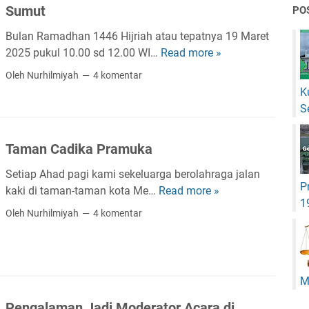
Sumut
PO
L
e
Bulan Ramadhan 1446 Hijriah atau tepatnya 19 Maret
n
2025 pukul 10.00 sd 12.00 WI…
Read more »
P
g
e
Oleh Nurhilmiyah
4 komentar
k
n
K
a
g
S
p
a
B
l
a
Taman Cadika Pramuka
a
n
m
Setiap Ahad pagi kami sekeluarga berolahraga jalan
k
a
P
kaki di taman-taman kota Me…
Read more »
T
S
n
1
a
i
Oleh Nurhilmiyah
4 komentar
J
m
n
a
a
a
d
n
r
i
C
m
M
N
a
a
a
Pengalaman Jadi Moderator Acara di
d