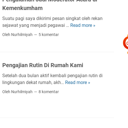
s
r
i
Kemenkumham
:
a
k
C
s
Suatu pagi saya dikirimi pesan singkat oleh rekan
a
a
u
sejawat yang menjadi pegawai …
Read more »
P
P
r
m
e
r
a
Oleh Nurhilmiyah
5 komentar
b
n
a
M
e
g
m
e
r
a
u
n
A
l
k
c
Pengajian Rutin Di Rumah Kami
c
a
a
a
a
m
Setelah dua bulan aktif kembali pengajian rutin di
i
r
a
lingkungan dekat rumah, akh…
Read more »
r
P
a
n
k
e
Oleh Nurhilmiyah
8 komentar
P
J
a
n
W
a
n
g
A
d
D
a
S
i
e
j
u
M
p
i
m