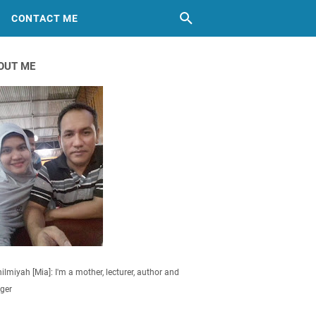
CONTACT ME
OUT ME
ilmiyah [Mia]: I'm a mother, lecturer, author and
ger