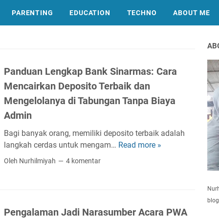
PARENTING
EDUCATION
TECHNO
ABOUT ME
AB
Panduan Lengkap Bank Sinarmas: Cara
Mencairkan Deposito Terbaik dan
Mengelolanya di Tabungan Tanpa Biaya
Admin
Bagi banyak orang, memiliki deposito terbaik adalah
langkah cerdas untuk mengam…
Read more »
P
a
Oleh Nurhilmiyah
4 komentar
n
d
Nurh
u
blog
a
Pengalaman Jadi Narasumber Acara PWA
n