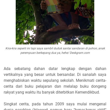
Kira-kira seperti ini tapi saya sambil duduk santai sandaran di pohon, anak
perempuan berkepang dua ya, hehe/ Deskgram.com
Ada sebatang dahan datar lengkap dengan dahan
vertikalnya yang besar untuk bersandar. Di sanalah saya
menghabiskan waktu sepulang sekolah. Menikmati cerita-
cerita dari buku pelajaran dan melalap buku dongeng
rakyat yang waktu itu banyak diterbitkan Kemendikbud.
Singkat cerita, pada tahun 2009 saya mulai mengenal
dunia narablog (
blogger
) namun baru "benar-benar aktif"