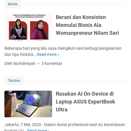
bisnis
Tepat
Menurut
Berani dan Konsisten
Ahli
Gizi
Memulai Bisnis Ala
Womanpreneur Nilam Sari
Beberapa hari yang lalu saya mengikuti sesi berbagi pengalaman
dan tips Kicksta…
Read more »
B
e
Oleh Nurhilmiyah
3 komentar
r
a
n
Techno
i
d
Rasakan AI On-Device di
a
Laptop ASUS ExpertBook
n
Ultra
K
o
n
Jakarta, 7 Mei, 2026 - Dalam dunia profesional saat ini, kecerdasan
s
buatan (AI…
Read more »