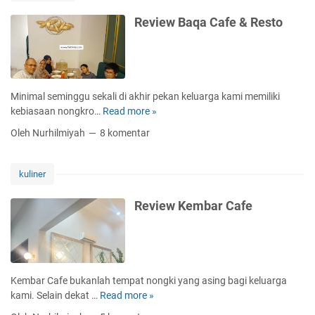
k
g
r
d
a
a
Review Baqa Cafe & Resto
a
a
h
T
h
M
e
b
e
r
a
n
j
g
g
a
Minimal seminggu sekali di akhir pekan keluarga kami memiliki
i
g
n
kebiasaan nongkro…
Read more »
R
I
u
g
e
b
Oleh Nurhilmiyah
8 komentar
n
k
v
u
a
a
i
H
k
u
e
kuliner
a
a
d
w
m
n
e
B
Review Kembar Cafe
i
G
n
a
l
e
g
q
n
a
a
e
n
C
r
F
a
Kembar Cafe bukanlah tempat nongki yang asing bagi keluarga
a
i
f
kami. Selain dekat …
Read more »
R
t
t
e
e
o
u