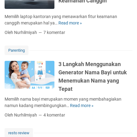
Keamanan Canggih
i
W
p
p
o
t
a
m
Memilih laptop kantoran yang menawarkan fitur keamanan
o
s
a
canggih merupakan hal ya…
Read more »
5
p
i
n
L
A
Oleh Nurhilmiyah
7 komentar
B
p
a
S
e
r
p
U
r
e
t
S
Parenting
a
n
o
E
t
e
p
x
3 Langkah Menggunakan
B
u
K
p
Generator Nama Bayi untuk
a
r
a
e
y
N
Menemukan Nama yang
n
r
i
i
t
Tepat
t
L
l
o
B
a
a
Memilih nama bayi merupakan momen yang membahagiakan
r
o
h
m
namun kadang membingungkan…
Read more »
3
a
o
i
S
L
n
k
Oleh Nurhilmiyah
4 komentar
r
a
a
H
U
R
r
n
a
l
e
i
g
r
resto review
t
n