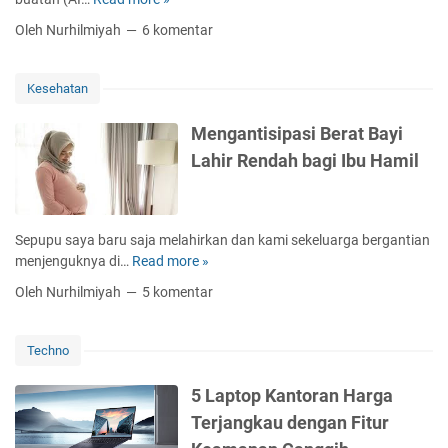
R
i
a
Oleh Nurhilmiyah
6 komentar
s
s
t
a
e
k
Kesehatan
n
a
M
n
Mengantisipasi Berat Bayi
e
A
Lahir Rendah bagi Ibu Hamil
m
I
u
O
l
n
a
-
Sepupu saya baru saja melahirkan dan kami sekeluarga bergantian
i
D
menjenguknya di…
Read more »
M
B
e
e
i
Oleh Nurhilmiyah
5 komentar
v
n
s
i
g
n
c
a
i
Techno
e
n
s
d
t
A
5 Laptop Kantoran Harga
i
i
l
Terjangkau dengan Fitur
L
s
a
a