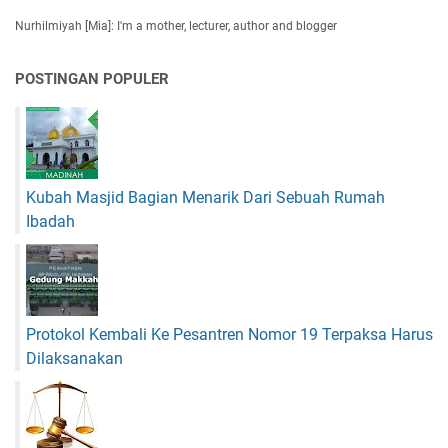
a
Nurhilmiyah [Mia]: I'm a mother, lecturer, author and blogger
n
N
a
POSTINGAN POPULER
m
a
y
a
n
Kubah Masjid Bagian Menarik Dari Sebuah Rumah
g
Ibadah
T
e
p
a
t
Protokol Kembali Ke Pesantren Nomor 19 Terpaksa Harus
Dilaksanakan