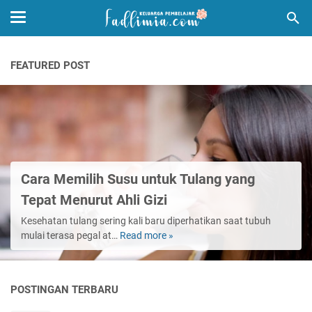
FEATURED POST
Cara Memilih Susu untuk Tulang yang
Tepat Menurut Ahli Gizi
Kesehatan tulang sering kali baru diperhatikan saat tubuh
mulai terasa pegal at…
Read more »
Cara
Memilih
Susu
untuk
POSTINGAN TERBARU
Tulang
yang