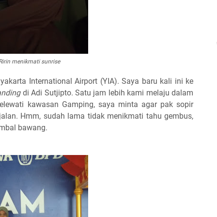
Ririn menikmati
sunrise
arta International Airport (YIA). Saya baru kali ini ke
anding
di Adi Sutjipto. Satu jam lebih kami melaju dalam
melewati kawasan Gamping, saya minta agar pak sopir
 jalan. Hmm, sudah lama tidak menikmati tahu gembus,
sambal bawang.