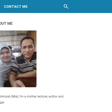
CONTACT ME
OUT ME
ilmiyah [Mia]: I'm a mother, lecturer, author and
ger