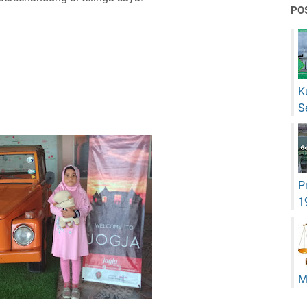
PO
K
S
P
1
M