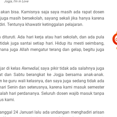
Jogja,
I'm in Love
k akan bisa. Kamisnya saja saya masih ada rapat dosen
juga masih bersekolah, sayang sekali jika hanya karena
ndiri. Tentunya khawatir ketinggalan pelajaran.
 dituruti. Ada hari kerja atau hari sekolah, dan ada pula
 tidak juga santai setiap hari. Hidup itu mesti seimbang,
mana juga Allah mengatur terang dan gelap, begitu juga
ar di kelas
Remedial
, saya pikir tidak ada salahnya juga
t dan Sabtu berangkat ke Jogja bersama anak-anak.
n ke guru wali kelasnya, dan saya juga sedang tidak ada
hari Senin dan seterusnya, karena kami masuk semester
alah hari perdananya. Seluruh dosen wajib masuk tanpa
pus kami.
tanggal 24 Januari lalu ada undangan menghadiri arisan