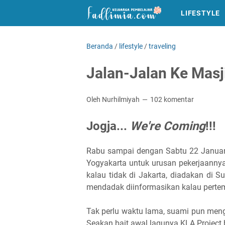
LIFESTYLE
Beranda
/
lifestyle
/
traveling
Jalan-Jalan Ke Masj
Oleh Nurhilmiyah
102 komentar
Jogja...
We're Coming
!!!
Rabu sampai dengan Sabtu 22 Januari 
Yogyakarta untuk urusan pekerjaanny
kalau tidak di Jakarta, diadakan di 
mendadak diinformasikan kalau pertem
Tak perlu waktu lama, suami pun meng
Seakan bait awal lagunya KLA Project 