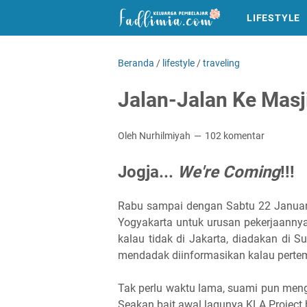
LIFESTYLE
Beranda
/
lifestyle
/
traveling
Jalan-Jalan Ke Masj
Oleh Nurhilmiyah
102 komentar
Jogja...
We're Coming
!!!
Rabu sampai dengan Sabtu 22 Januari 
Yogyakarta untuk urusan pekerjaanny
kalau tidak di Jakarta, diadakan di 
mendadak diinformasikan kalau pertem
Tak perlu waktu lama, suami pun meng
Seakan bait awal lagunya KLA Project 