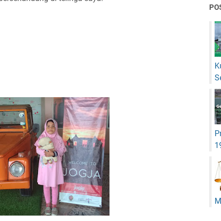
PO
K
S
P
1
M