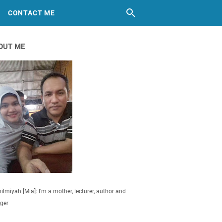
CONTACT ME
OUT ME
ilmiyah [Mia]: I'm a mother, lecturer, author and
ger