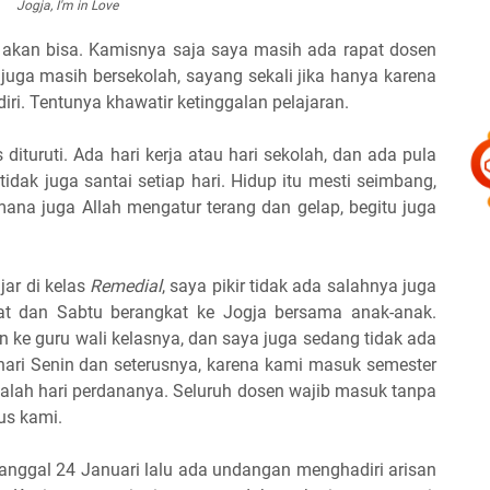
Jogja,
I'm in Love
k akan bisa. Kamisnya saja saya masih ada rapat dosen
juga masih bersekolah, sayang sekali jika hanya karena
ndiri. Tentunya khawatir ketinggalan pelajaran.
 dituruti. Ada hari kerja atau hari sekolah, dan ada pula
 tidak juga santai setiap hari. Hidup itu mesti seimbang,
mana juga Allah mengatur terang dan gelap, begitu juga
ar di kelas
Remedial
, saya pikir tidak ada salahnya juga
t dan Sabtu berangkat ke Jogja bersama anak-anak.
n ke guru wali kelasnya, dan saya juga sedang tidak ada
hari Senin dan seterusnya, karena kami masuk semester
alah hari perdananya. Seluruh dosen wajib masuk tanpa
pus kami.
tanggal 24 Januari lalu ada undangan menghadiri arisan