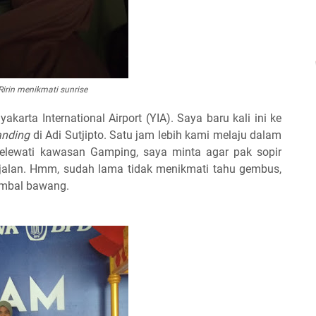
Ririn menikmati
sunrise
arta International Airport (YIA). Saya baru kali ini ke
anding
di Adi Sutjipto. Satu jam lebih kami melaju dalam
melewati kawasan Gamping, saya minta agar pak sopir
 jalan. Hmm, sudah lama tidak menikmati tahu gembus,
sambal bawang.