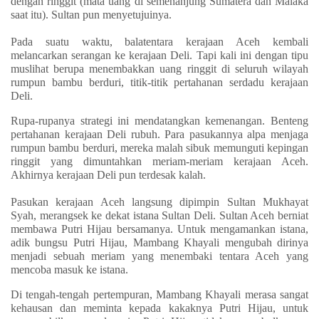
dengan ringgit (mata uang di semenanjung Sumatera dan Malaka
saat itu). Sultan pun menyetujuinya.
Pada suatu waktu, balatentara kerajaan Aceh kembali
melancarkan serangan ke kerajaan Deli. Tapi kali ini dengan tipu
muslihat berupa menembakkan uang ringgit di seluruh wilayah
rumpun bambu berduri, titik-titik pertahanan serdadu kerajaan
Deli.
Rupa-rupanya strategi ini mendatangkan kemenangan. Benteng
pertahanan kerajaan Deli rubuh. Para pasukannya alpa menjaga
rumpun bambu berduri, mereka malah sibuk memunguti kepingan
ringgit yang dimuntahkan meriam-meriam kerajaan Aceh.
Akhirnya kerajaan Deli pun terdesak kalah.
Pasukan kerajaan Aceh langsung dipimpin Sultan Mukhayat
Syah, merangsek ke dekat istana Sultan Deli. Sultan Aceh berniat
membawa Putri Hijau bersamanya. Untuk mengamankan istana,
adik bungsu Putri Hijau, Mambang Khayali mengubah dirinya
menjadi sebuah meriam yang menembaki tentara Aceh yang
mencoba masuk ke istana.
Di tengah-tengah pertempuran, Mambang Khayali merasa sangat
kehausan dan meminta kepada kakaknya Putri Hijau, untuk