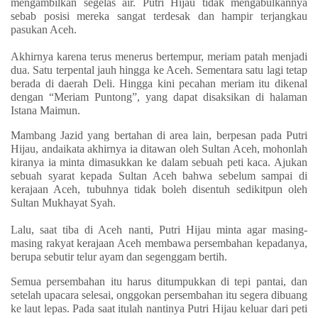
mengambilkan segelas air. Putri Hijau tidak mengabulkannya
sebab posisi mereka sangat terdesak dan hampir terjangkau
pasukan Aceh.
Akhirnya karena terus menerus bertempur, meriam patah menjadi
dua. Satu terpental jauh hingga ke Aceh. Sementara satu lagi tetap
berada di daerah Deli. Hingga kini pecahan meriam itu dikenal
dengan “Meriam Puntong”, yang dapat disaksikan di halaman
Istana Maimun.
Mambang Jazid yang bertahan di area lain, berpesan pada Putri
Hijau, andaikata akhirnya ia ditawan oleh Sultan Aceh, mohonlah
kiranya ia minta dimasukkan ke dalam sebuah peti kaca. Ajukan
sebuah syarat kepada Sultan Aceh bahwa sebelum sampai di
kerajaan Aceh, tubuhnya tidak boleh disentuh sedikitpun oleh
Sultan Mukhayat Syah.
Lalu, saat tiba di Aceh nanti, Putri Hijau minta agar masing-
masing rakyat kerajaan Aceh membawa persembahan kepadanya,
berupa sebutir telur ayam dan segenggam bertih.
Semua persembahan itu harus ditumpukkan di tepi pantai, dan
setelah upacara selesai, onggokan persembahan itu segera dibuang
ke laut lepas. Pada saat itulah nantinya Putri Hijau keluar dari peti