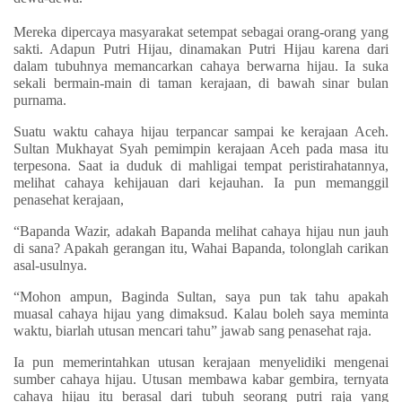
Mereka dipercaya masyarakat setempat sebagai orang-orang yang
sakti. Adapun Putri Hijau, dinamakan Putri Hijau karena dari
dalam tubuhnya memancarkan cahaya berwarna hijau. Ia suka
sekali bermain-main di taman kerajaan, di bawah sinar bulan
purnama.
Suatu waktu cahaya hijau terpancar sampai ke kerajaan Aceh.
Sultan Mukhayat Syah pemimpin kerajaan Aceh pada masa itu
terpesona. Saat ia duduk di mahligai tempat peristirahatannya,
melihat cahaya kehijauan dari kejauhan. Ia pun memanggil
penasehat kerajaan,
“Bapanda Wazir, adakah Bapanda melihat cahaya hijau nun jauh
di sana? Apakah gerangan itu, Wahai Bapanda, tolonglah carikan
asal-usulnya.
“Mohon ampun, Baginda Sultan, saya pun tak tahu apakah
muasal cahaya hijau yang dimaksud. Kalau boleh saya meminta
waktu, biarlah utusan mencari tahu” jawab sang penasehat raja.
Ia pun memerintahkan utusan kerajaan menyelidiki mengenai
sumber cahaya hijau. Utusan membawa kabar gembira, ternyata
cahaya hijau itu berasal dari tubuh seorang putri raja yang