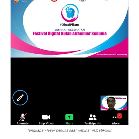
Tangkapan layar penulis saat webinar #ObatiPikun