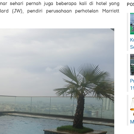
nar sehari pernah juga beberapa kali di hotel yang
PO
lard (JW), pendiri perusahaan perhotelan Marriott
K
S
P
1
M