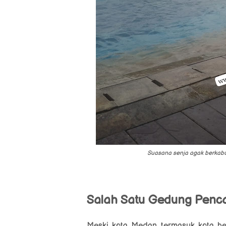
Suasana senja agak berkabut
Salah Satu Gedung Penca
Meski kota Medan termasuk kota bes