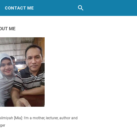
CONTACT ME
OUT ME
ilmiyah [Mia]: I'm a mother, lecturer, author and
ger