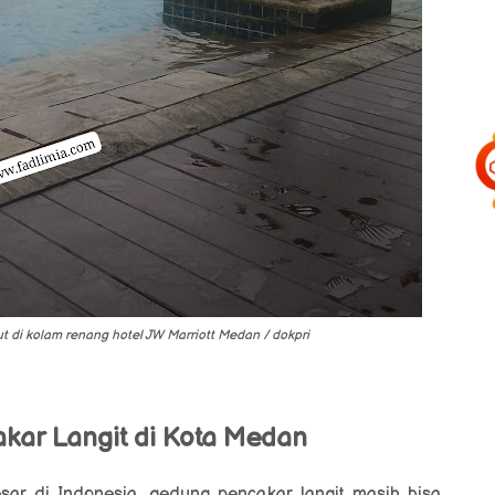
 di kolam renang hotel JW Marriott Medan / dokpri
kar Langit di Kota Medan
ar di Indonesia, gedung pencakar langit masih bisa