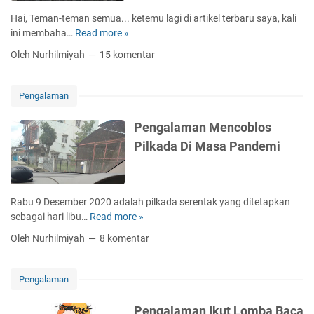
e
a
u
Hai, Teman-teman semua... ketemu lagi di artikel terbaru saya, kali
F
k
m
ini membaha…
Read more »
C
u
i
h
a
n
Oleh Nurhilmiyah
15 komentar
t
a
r
l
D
m
a
a
i
S
n
Pengalaman
S
u
d
e
r
Pengalaman Mencoblos
p
v
Pilkada Di Masa Pandemi
u
i
l
v
u
e
h
D
Rabu 9 Desember 2020 adalah pilkada serentak yang ditetapkan
H
i
sebagai hari libu…
Read more »
P
a
P
e
r
Oleh Nurhilmiyah
8 komentar
e
n
i
r
g
T
a
a
e
Pengalaman
n
l
r
t
a
a
Pengalaman Ikut Lomba Baca