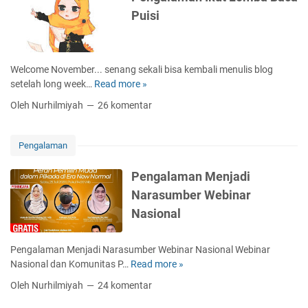
a
m
k
Puisi
u
a
h
a
n
i
n
M
r
e
R
Welcome November... senang sekali bisa kembali menulis blog
n
a
setelah long week…
Read more »
P
c
m
e
Oleh Nurhilmiyah
26 komentar
o
a
n
b
d
g
l
a
a
Pengalaman
o
n
l
s
a
Pengalaman Menjadi
P
m
Narasumber Webinar
i
a
l
Nasional
n
k
I
a
k
Pengalaman Menjadi Narasumber Webinar Nasional Webinar
d
u
Nasional dan Komunitas P…
Read more »
P
a
t
e
D
Oleh Nurhilmiyah
24 komentar
L
n
i
o