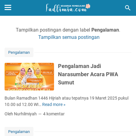
Tampilkan postingan dengan label
Pengalaman
.
Tampilkan semua postingan
Pengalaman
Pengalaman Jadi
Narasumber Acara PWA
Sumut
Bulan Ramadhan 1446 Hijriah atau tepatnya 19 Maret 2025 pukul
10.00 sd 12.00 WI…
Read more »
P
e
Oleh Nurhilmiyah
4 komentar
n
g
a
Pengalaman