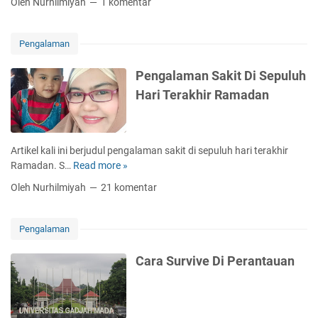
Oleh Nurhilmiyah
1 komentar
M
n
r
o
g
a
d
a
P
Pengalaman
e
l
W
r
a
A
Pengalaman Sakit Di Sepuluh
a
m
S
Hari Terakhir Ramadan
t
a
u
o
n
m
r
L
u
A
i
t
Artikel kali ini berjudul pengalaman sakit di sepuluh hari terakhir
c
b
Ramadan. S…
Read more »
P
a
u
e
r
Oleh Nurhilmiyah
21 komentar
r
n
a
a
g
d
n
a
i
Pengalaman
D
l
K
i
a
e
Cara Survive Di Perantauan
M
m
m
i
a
e
k
n
n
i
S
k