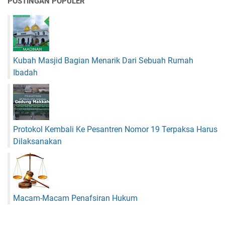
POSTINGAN POPULER
e
r
W
e
b
Kubah Masjid Bagian Menarik Dari Sebuah Rumah
i
n
Ibadah
a
r
N
a
s
Protokol Kembali Ke Pesantren Nomor 19 Terpaksa Harus
i
Dilaksanakan
o
n
a
l
Macam-Macam Penafsiran Hukum