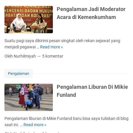
l
a
Pengalaman Jadi Moderator
m
Acara di Kemenkumham
a
n
J
a
Suatu pagi saya dikirimi pesan singkat oleh rekan sejawat yang
d
menjadi pegawai …
Read more »
P
i
e
Oleh Nurhilmiyah
5 komentar
N
n
a
g
r
a
Pengalaman
a
l
s
a
Pengalaman Liburan Di Mikie
u
m
Funland
m
a
b
n
e
J
r
a
Pengalaman liburan di Mikie Funland baru bisa saya tuliskan di blog
A
d
saat ini. …
Read more »
P
c
i
e
a