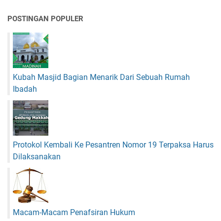
n
I
POSTINGAN POPULER
n
s
t
a
g
Kubah Masjid Bagian Menarik Dari Sebuah Rumah
r
a
Ibadah
m
K
e
D
a
Protokol Kembali Ke Pesantren Nomor 19 Terpaksa Harus
l
Dilaksanakan
a
m
B
l
o
Macam-Macam Penafsiran Hukum
g