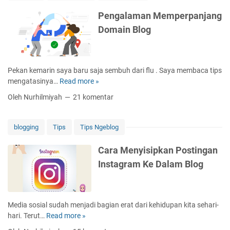
l
a
Pengalaman Memperpanjang
m
Domain Blog
a
n
M
e
Pekan kemarin saya baru saja sembuh dari flu . Saya membaca tips
n
mengatasinya…
Read more »
P
g
e
Oleh Nurhilmiyah
21 komentar
g
n
u
g
n
a
blogging
Tips
Tips Ngeblog
a
l
k
a
Cara Menyisipkan Postingan
a
m
Instagram Ke Dalam Blog
n
a
J
n
a
M
s
e
Media sosial sudah menjadi bagian erat dari kehidupan kita sehari-
a
m
hari. Terut…
Read more »
C
P
p
a
e