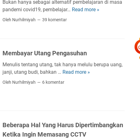
a
Bukan hanya sebagai alternatif pembelajaran di masa
n
a
n
pandemi covid19, pembelajar…
Read more »
B
I
t
a
i
b
Oleh Nurhilmiyah
39 komentar
a
h
n
a
Y
K
u
d
a
e
s
a
n
l
O
h
g
Membayar Utang Pengasuhan
a
n
R
T
h
l
a
Menulis tentang utang, tak hanya melulu berupa uang,
a
i
i
m
janji, utang budi, bahkan …
Read more »
M
d
r
n
a
e
i
Oleh Nurhilmiyah
6 komentar
a
e
d
m
n
n
R
a
b
y
C
e
n
a
a
r
k
y
N
i
o
a
o
s
m
Beberapa Hal Yang Harus Dipertimbangkan
r
r
t
e
U
m
Ketika Ingin Memasang CCTV
i
n