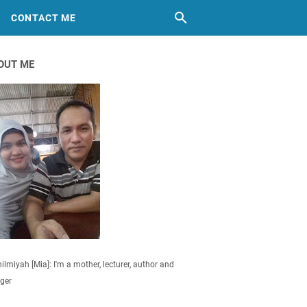
CONTACT ME
OUT ME
ilmiyah [Mia]: I'm a mother, lecturer, author and
ger