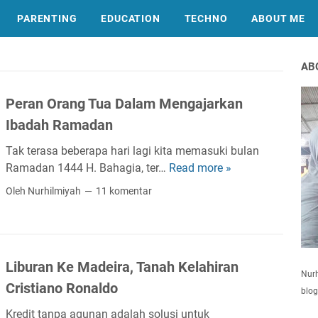
PARENTING
EDUCATION
TECHNO
ABOUT ME
AB
Peran Orang Tua Dalam Mengajarkan
Ibadah Ramadan
Tak terasa beberapa hari lagi kita memasuki bulan
Ramadan 1444 H. Bahagia, ter…
Read more »
P
e
Oleh Nurhilmiyah
11 komentar
r
a
n
O
Liburan Ke Madeira, Tanah Kelahiran
r
Nurh
Cristiano Ronaldo
a
blog
n
Kredit tanpa agunan adalah solusi untuk