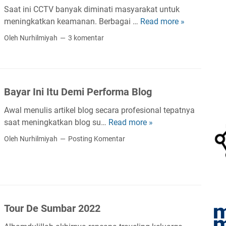
t
a
a
d
Saat ini CCTV banyak diminati masyarakat untuk
a
l
n
a
meningkatkan keamanan. Berbagai …
Read more »
B
n
M
o
s
e
g
e
Oleh Nurhilmiyah
3 komentar
R
i
b
P
n
o
K
e
e
j
n
e
r
n
a
a
l
a
g
d
Bayar Ini Itu Demi Performa Blog
l
a
p
a
i
d
s
a
s
M
Awal menulis artikel blog secara profesional tepatnya
o
O
H
u
a
saat meningkatkan blog su…
Read more »
B
n
a
h
t
a
Oleh Nurhilmiyah
Posting Komentar
l
l
a
a
y
i
Y
n
M
a
n
a
a
r
e
n
l
I
d
g
a
n
e
H
Tour De Sumbar 2022
s
i
n
a
I