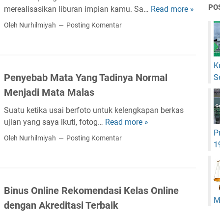
g
PO
merealisasikan liburan impian kamu. Sa…
Read more »
L
T
i
Oleh Nurhilmiyah
Posting Komentar
u
b
a
u
D
r
a
K
a
l
Penyebab Mata Yang Tadinya Normal
S
n
a
Menjadi Mata Malas
K
m
e
M
Suatu ketika usai berfoto untuk kelengkapan berkas
M
e
ujian yang saya ikuti, fotog…
Read more »
P
a
n
P
e
Oleh Nurhilmiyah
Posting Komentar
d
g
1
n
e
a
y
i
j
e
r
a
b
a
Binus Online Rekomendasi Kelas Online
r
a
,
M
k
dengan Akreditasi Terbaik
b
T
a
M