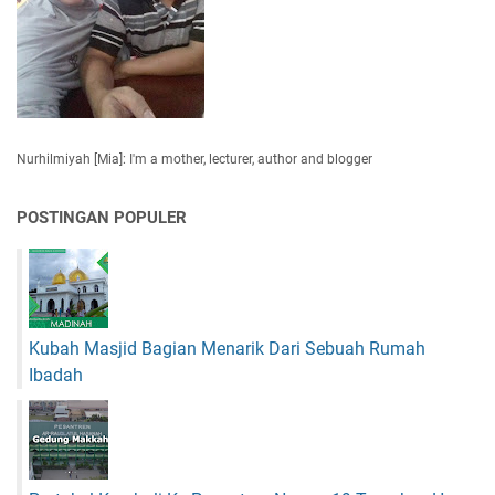
i
a
d
n
B
P
S
a
o
i
h
s
r
a
i
u
s
t
p
a
Nurhilmiyah [Mia]: I'm a mother, lecturer, author and blogger
i
I
f
n
POSTINGAN POPULER
g
g
r
i
s
Kubah Masjid Bagian Menarik Dari Sebuah Rumah
Ibadah