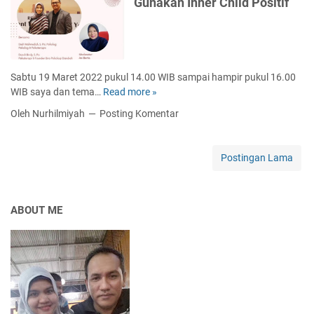
Gunakan Inner Child Positif
l
r
e
A
m
n
e
a
n
k
Sabtu 19 Maret 2022 pukul 14.00 WIB sampai hampir pukul 16.00
I
C
WIB saya dan tema…
Read more »
G
m
e
u
u
Oleh Nurhilmiyah
Posting Komentar
p
n
n
a
a
i
t
k
t
Postingan Lama
P
a
a
i
n
s
n
I
A
t
ABOUT ME
n
n
a
n
a
r
e
k
B
r
S
i
C
e
c
h
l
a
i
a
r
l