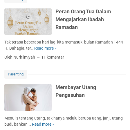
k
a
Peran Orang Tua Dalam
h
Mengajarkan Ibadah
M
Ramadan
e
n
g
Tak terasa beberapa hari lagi kita memasuki bulan Ramadan 1444
g
H. Bahagia, ter…
Read more »
P
u
e
Oleh Nurhilmiyah
11 komentar
n
r
a
a
k
n
Parenting
a
O
n
r
Membayar Utang
G
a
Pengasuhan
e
n
n
g
e
T
r
u
Menulis tentang utang, tak hanya melulu berupa uang, janji, utang
a
a
budi, bahkan …
Read more »
M
t
D