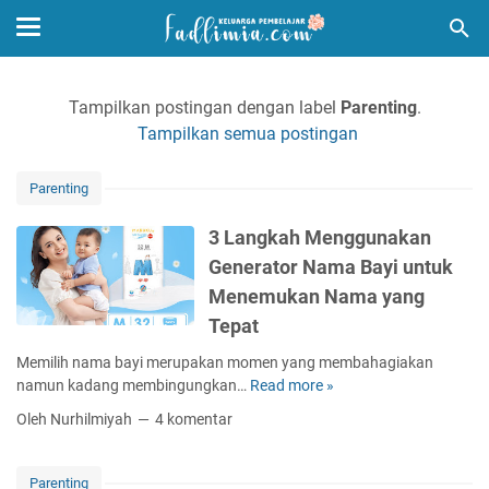
Tampilkan postingan dengan label
Parenting
.
Tampilkan semua postingan
Parenting
3 Langkah Menggunakan
Generator Nama Bayi untuk
Menemukan Nama yang
Tepat
Memilih nama bayi merupakan momen yang membahagiakan
namun kadang membingungkan…
Read more »
3
L
Oleh Nurhilmiyah
4 komentar
a
n
g
Parenting