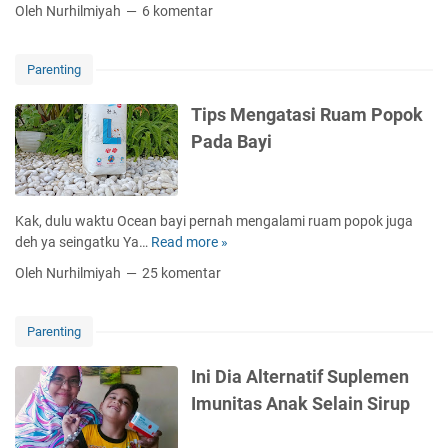
e
o
Oleh Nurhilmiyah
6 komentar
a
m
r
l
b
N
a
a
a
Parenting
m
y
m
M
a
a
Tips Mengatasi Ruam Popok
e
r
B
Pada Bayi
n
U
a
g
t
y
a
a
i
j
n
u
Kak, dulu waktu Ocean bayi pernah mengalami ruam popok juga
a
g
n
deh ya seingatku Ya…
Read more »
T
r
P
t
i
k
Oleh Nurhilmiyah
25 komentar
e
u
p
a
n
k
s
n
g
M
M
I
Parenting
a
e
e
b
s
n
n
a
Ini Dia Alternatif Suplemen
u
e
g
d
Imunitas Anak Selain Sirup
h
m
a
a
a
u
t
h
n
k