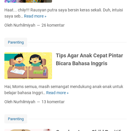
a
R
a
s
a
Haat... chiiy!!! Rausyan putra saya bersin keras sekali. Duh, intuisi
n
i
m
saya seb…
Read more »
I
N
R
a
n
a
Oleh Nurhilmiyah
26 komentar
u
d
i
m
a
a
D
a
m
n
i
y
Parenting
P
a
a
o
A
n
Tips Agar Anak Cepat Pintar
p
l
g
Bicara Bahasa Inggris
o
t
T
k
e
e
P
r
p
a
n
a
Hai, Moms semua, masih semangat mendukung anak-anak untuk
d
a
t
belajar bahasa Inggri…
Read more »
T
a
t
i
B
Oleh Nurhilmiyah
13 komentar
i
p
a
f
s
y
S
A
i
Parenting
u
g
p
a